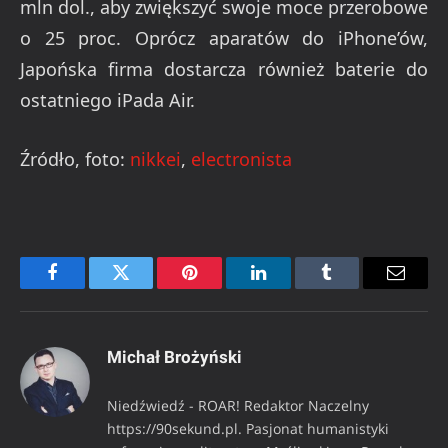
mln dol., aby zwiększyć swoje moce przerobowe
o 25 proc. Oprócz aparatów do iPhone’ów,
Japońska firma dostarcza również baterie do
ostatniego iPada Air.
Źródło, foto:
nikkei
,
electronista
Facebook
Twitter
Pinterest
LinkedIn
Tumblr
Email
Michał Brożyński
Niedźwiedź - ROAR! Redaktor Naczelny
https://90sekund.pl. Pasjonat humanistyki