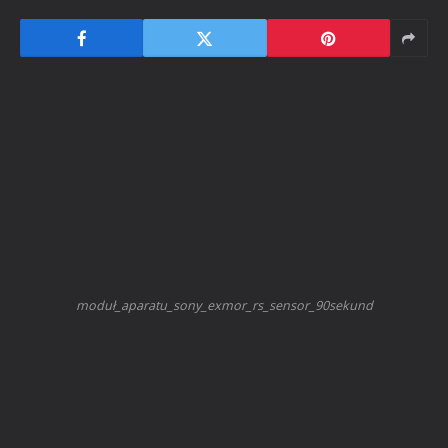
moduł_aparatu_sony_exmor_rs_sensor_90sekund