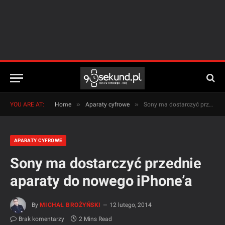
»
»
YOU ARE AT:
Home
Aparaty cyfrowe
Sony ma dostarczyć przednie aparaty do nowego iPhone’a
APARATY CYFROWE
Sony ma dostarczyć przednie
aparaty do nowego iPhone’a
By
MICHAŁ BROŻYŃSKI
12 lutego, 2014
Brak komentarzy
2 Mins Read