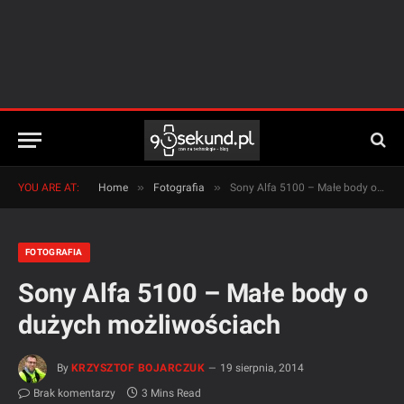
»
»
YOU ARE AT:
Home
Fotografia
Sony Alfa 5100 – Małe body o dużych możliwościach
FOTOGRAFIA
Sony Alfa 5100 – Małe body o
dużych możliwościach
By
KRZYSZTOF BOJARCZUK
19 sierpnia, 2014
Brak komentarzy
3 Mins Read