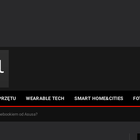
PRZĘTU
WEARABLE TECH
SMART HOME&CITIES
FO
mebookiem od Asusa?