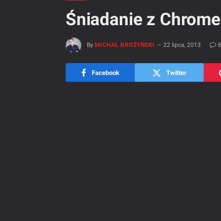
Śniadanie z Chrom
By
MICHAŁ BROŻYŃSKI
22 lipca, 2013
B
Facebook
Twitter