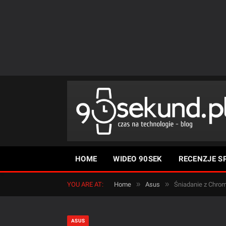
HOME
WIDEO 90SEK
RECENZJE S
»
»
YOU ARE AT:
Home
Asus
Śniadanie z Chro
ASUS