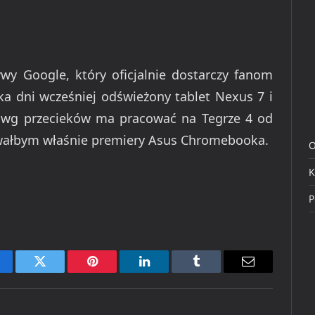
wy Google, który oficjalnie dostarczy fanom
ka dni wcześniej odświeżony tablet Nexus 7 i
 wg przecieków ma pracować na Tegrze 4 od
kiwałbym właśnie premiery Asus Chromebooka.
O
K
P
cebook
Twitter
Pinterest
LinkedIn
Tumblr
Email