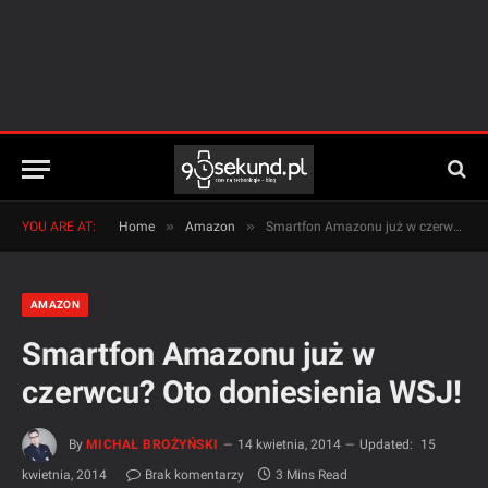
»
»
YOU ARE AT:
Home
Amazon
Smartfon Amazonu już w czerwcu? Oto doniesienia WSJ!
AMAZON
Smartfon Amazonu już w
czerwcu? Oto doniesienia WSJ!
By
MICHAŁ BROŻYŃSKI
14 kwietnia, 2014
Updated:
15
kwietnia, 2014
Brak komentarzy
3 Mins Read