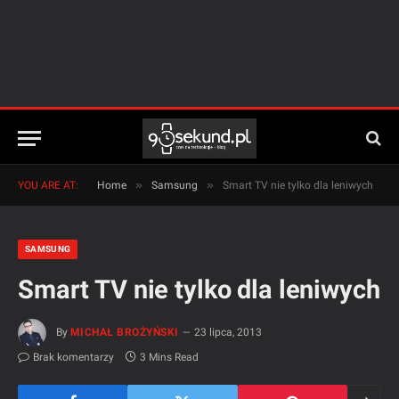
»
»
YOU ARE AT:
Home
Samsung
Smart TV nie tylko dla leniwych
SAMSUNG
Smart TV nie tylko dla leniwych
By
MICHAŁ BROŻYŃSKI
23 lipca, 2013
Brak komentarzy
3 Mins Read