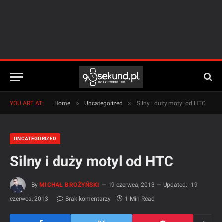
»
»
YOU ARE AT:
Home
Uncategorized
Silny i duży motyl od HTC
UNCATEGORIZED
Silny i duży motyl od HTC
By
MICHAŁ BROŻYŃSKI
19 czerwca, 2013
Updated:
19
czerwca, 2013
Brak komentarzy
1 Min Read