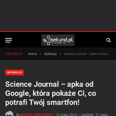
»
»
YOU ARE AT:
Home
Aplikacje
Science Journal – apka od Google, która pokaże Ci, co potrafi Twój smartfon!
APLIKACJE
Science Journal – apka od
Google, która pokaże Ci, co
potrafi Twój smartfon!
By
MICHAŁ BROŻYŃSKI
21 maja, 2016
Updated:
21 maja,