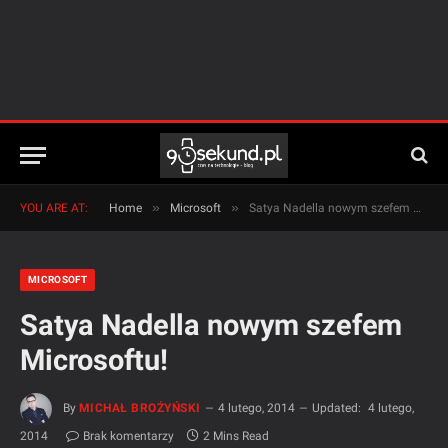
»
»
YOU ARE AT:
Home
Microsoft
Satya Nadella nowym szefem Microsoftu!
MICROSOFT
Satya Nadella nowym szefem
Microsoftu!
By
MICHAŁ BROŻYŃSKI
4 lutego, 2014
Updated:
4 lutego,
2014
Brak komentarzy
2 Mins Read