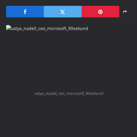
satya_nadell_ceo_microsoft_90sekund