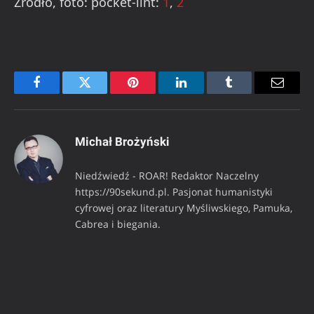
Źródło, foto: pocket-lint:
1
,
2
Facebook
Twitter
Pinterest
LinkedIn
Tumblr
Email
Michał Brożyński
Niedźwiedź - ROAR! Redaktor Naczelny
https://90sekund.pl. Pasjonat humanistyki
cyfrowej oraz literatury Myśliwskiego, Pamuka,
Cabrea i biegania.