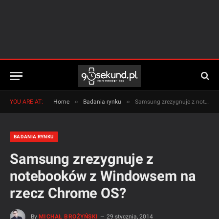
»
»
YOU ARE AT:
Home
Badania rynku
Samsung zrezygnuje z notebooków z Windowsem na rzecz Chrome OS?
BADANIA RYNKU
Samsung zrezygnuje z
notebooków z Windowsem na
rzecz Chrome OS?
By
MICHAŁ BROŻYŃSKI
29 stycznia, 2014