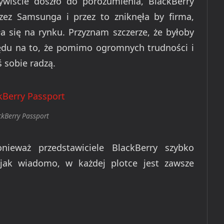
ywiście doszło do porozumienia, BlackBerry
rzez Samsunga i przez to zniknęła by firma,
a się na rynku. Przyznam szczerze, że byłoby
lędu na to, że pomimo ogromnych trudności i
ś sobie radzą.
ckBerry Passport
ieważ przedstawiciele BlackBerry szybko
 jak wiadomo, w każdej plotce jest zawsze