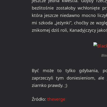
jeszcze jedna kwestia. Gdyby rzecz
bezlitośnie zostałoby wchłonięte p
która jeszcze niedawno mocno liczył
mi szkoda „jeżynki”, choćby ze wzg
znikomej dziś roli, Kanadyjczycy jako
Bla
Być może to tylko gdybania, pon
zaprzeczyli tym doniesieniom, ale
ziarnko prawdy. ;)
Źródło:
theverge