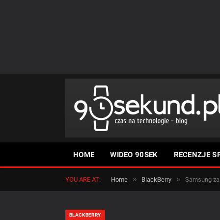
HOME
WIDEO 90SEK
RECENZJE S
»
»
YOU ARE AT:
Home
BlackBerry
Samsung zai
BLACKBERRY