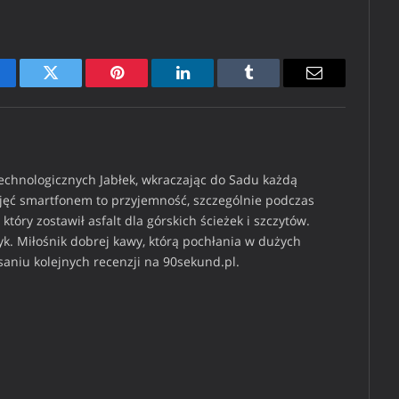
cebook
Twitter
Pinterest
LinkedIn
Tumblr
Email
technologicznych Jabłek, wkraczając do Sadu każdą
djęć smartfonem to przyjemność, szczególnie podczas
który zostawił asfalt dla górskich ścieżek i szczytów.
k. Miłośnik dobrej kawy, którą pochłania w dużych
isaniu kolejnych recenzji na 90sekund.pl.