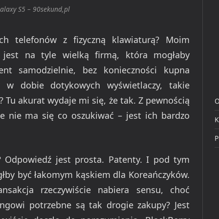
laxy S5 – 90sekund,pl
h telefonów z fizyczną klawiaturą? Moim
jest na tyle wielką firmą, która mogłaby
ent samodzielnie, bez konieczności kupna
zy w dobie dotykowych wyświetlaczy, takie
 Tu akurat wydaje mi się, że tak. Z pewnością
O
ale nie ma się co oszukiwać – jest ich bardzo
K
P
o? Odpowiedź jest prosta. Patenty. I pod tym
łby być łakomym kąskiem dla Koreańczyków.
nsakcja rzeczywiście nabiera sensu, choć
ngowi potrzebne są tak drogie zakupy? Jest