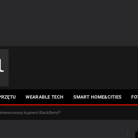
PRZĘTU
WEARABLE TECH
SMART HOME&CITIES
FO
nteresowany kupnem BlackBerry!?