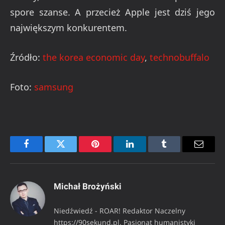
spore szanse. A przecież Apple jest dziś jego
największym konkurentem.
Źródło:
the korea economic day
,
technobuffalo
Foto:
samsung
Facebook
Twitter
Pinterest
LinkedIn
Tumblr
Email
Michał Brożyński
Niedźwiedź - ROAR! Redaktor Naczelny
https://90sekund.pl. Pasjonat humanistyki