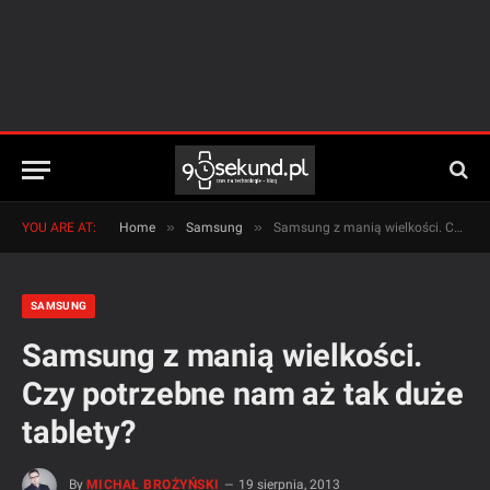
»
»
YOU ARE AT:
Home
Samsung
Samsung z manią wielkości. Czy potrzebne nam aż tak duże tablety?
SAMSUNG
Samsung z manią wielkości.
Czy potrzebne nam aż tak duże
tablety?
By
MICHAŁ BROŻYŃSKI
19 sierpnia, 2013