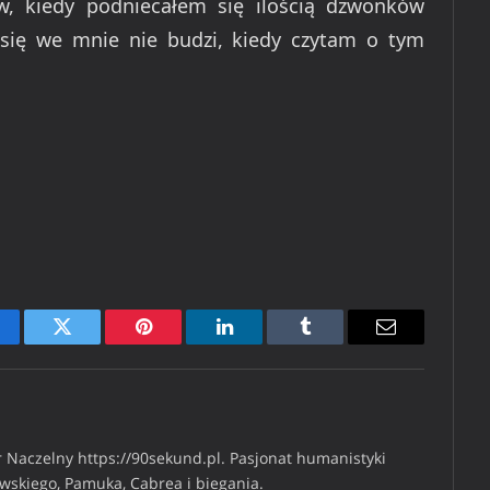
, kiedy podniecałem się ilością dzwonków
 się we mnie nie budzi, kiedy czytam o tym
cebook
Twitter
Pinterest
LinkedIn
Tumblr
Email
 Naczelny https://90sekund.pl. Pasjonat humanistyki
iwskiego, Pamuka, Cabrea i biegania.