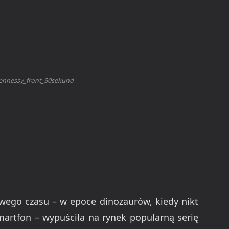
nnessy_front_90sekund
swego czasu – w epoce dinozaurów, kiedy nikt
smartfon – wypuściła na rynek popularną serię