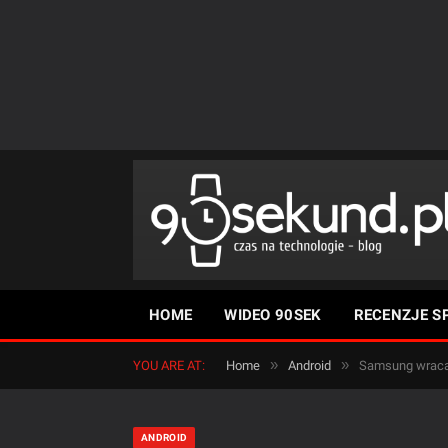
HOME
WIDEO 90SEK
RECENZJE S
»
»
YOU ARE AT:
Home
Android
Samsung wraca 
ANDROID