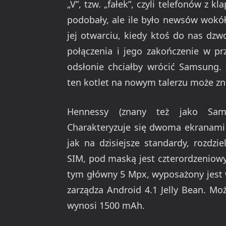
„V”, tzw. „fałek”, czyli telefonów z k
podobały, ale ile było newsów wokół
jej otwarciu, kiedy ktoś do nas dz
połączenia i jego zakończenie w p
odsłonie chciałby wrócić Samsung.
ten kotlet na nowym talerzu może 
Hennessy (znany też jako Sam
Charakteryzuje się dwoma ekranami 
jak na dzisiejsze standardy, rozdz
SIM, pod maską jest czterordzeniow
tym główny 5 Mpx, wyposażony jest w
zarządza Android 4.1 Jelly Bean. Mo
wynosi 1500 mAh.