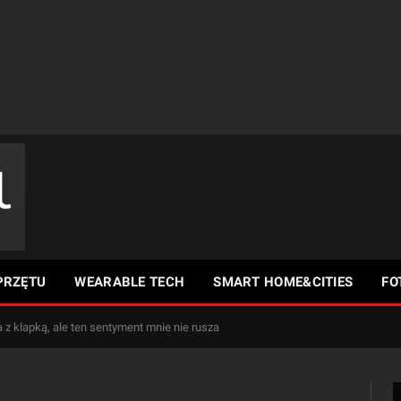
PRZĘTU
WEARABLE TECH
SMART HOME&CITIES
FO
z klapką, ale ten sentyment mnie nie rusza