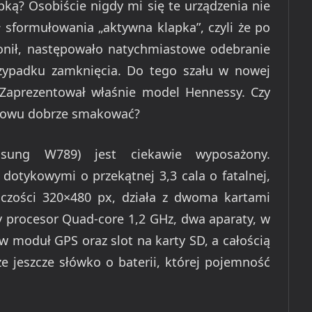
lapką? Osobiście nigdy mi się te urządzenia nie
 sformułowania „aktywna klapka”, czyli że po
wonił, następowało natychmiastowe odebranie
rzypadku zamknięcia. Do tego szału w nowej
 Zaprezentował właśnie model Hennessy. Czy
znowu dobrze smakować?
sung W789) jest ciekawie wyposażony.
dotykowymi o przekątnej 3,3 cala o fatalnej,
ielczości 320×480 px, działa z dwoma kartami
y procesor Quad-core 1,2 GHz, dwa aparaty, w
 moduł GPS oraz slot na karty SD, a całością
że jeszcze słówko o baterii, której pojemność