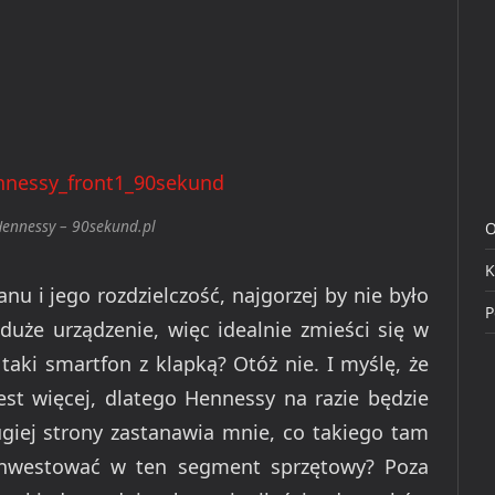
ennessy – 90sekund.pl
O
K
nu i jego rozdzielczość, najgorzej by nie było
P
 duże urządzenie, więc idealnie zmieści się w
 taki smartfon z klapką? Otóż nie. I myślę, że
est więcej, dlatego Hennessy na razie będzie
ugiej strony zastanawia mnie, co takiego tam
 inwestować w ten segment sprzętowy? Poza