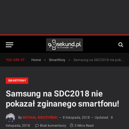
»
»
YOU ARE AT:
Home
Smartfony
Samsung na SDC2018 nie pokazał zginanego smartfonu!
SMARTFONY
Samsung na SDC2018 nie
pokazał zginanego smartfonu!
By
MICHAŁ BROŻYŃSKI
8 listopada, 2018
Updated:
8
listopada, 2018
Brak komentarzy
3 Mins Read