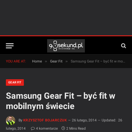
»
»
YOU ARE AT:
Home
Gear Fit
Samsung Gear Fit – być fit w mobilnym świecie
GEAR FIT
Samsung Gear Fit – być fit w
mobilnym świecie
By
KRZYSZTOF BOJARCZUK
26 lutego, 2014
Updated:
26
lutego, 2014
4 komentarze
2 Mins Read