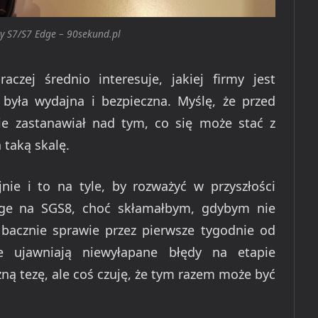
 S7/S7 Edge – 90sekund.pl
czej średnio interesuje, jakiej firmy jest
 była wydajna i bezpieczna. Myślę, że przed
ie zastanawiał nad tym, co się może stać z
 taką skalę.
ie i to na tyle, by rozważyć w przyszłości
dge na SGS8, choć skłamałbym, gdybym nie
ę bacznie sprawie przez pierwsze tygodnie od
e ujawniają niewyłapane błędy na etapie
ą tezę, ale coś czuję, że tym razem może być