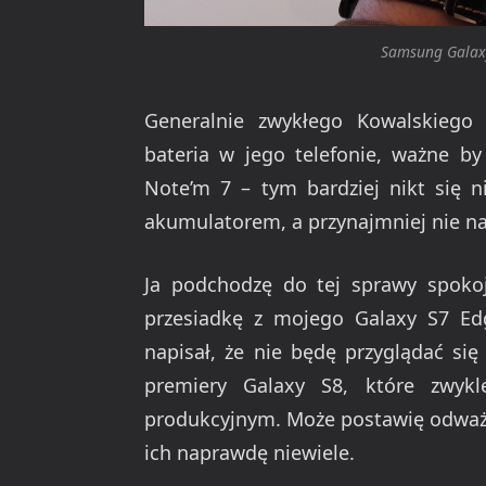
Samsung Galaxy
Generalnie zwykłego Kowalskiego ra
bateria w jego telefonie, ważne by
Note’m 7 – tym bardziej nikt się n
akumulatorem, a przynajmniej nie na
Ja podchodzę do tej sprawy spokojn
przesiadkę z mojego Galaxy S7 E
napisał, że nie będę przyglądać si
premiery Galaxy S8, które zwykl
produkcyjnym. Może postawię odważn
ich naprawdę niewiele.