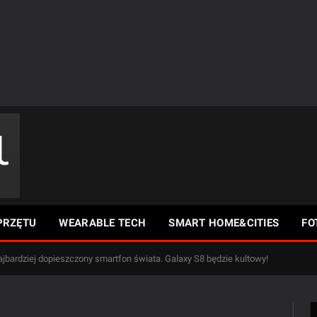
PRZĘTU
WEARABLE TECH
SMART HOME&CITIES
FO
jbardziej dopieszczony smartfon świata. Galaxy S8 będzie kultowy!