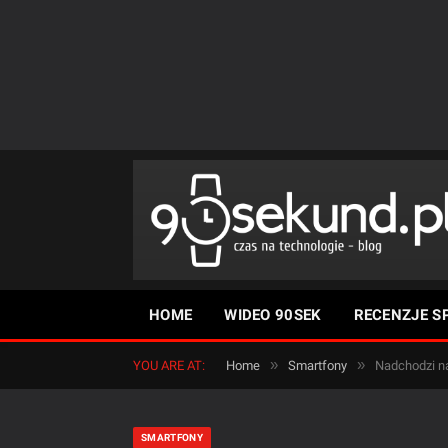
HOME
WIDEO 90SEK
RECENZJE S
»
»
YOU ARE AT:
Home
Smartfony
Nadchodzi na
SMARTFONY