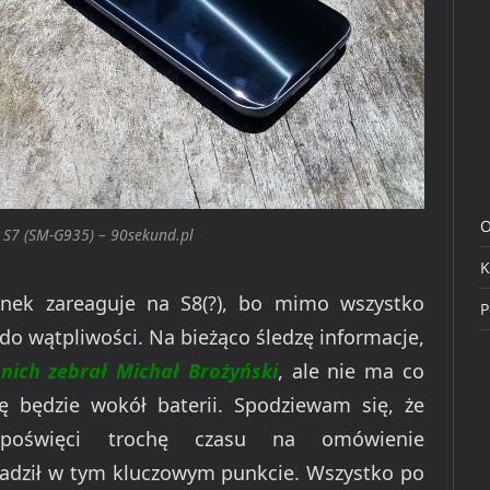
O
S7 (SM-G935) – 90sekund.pl
K
ynek zareaguje na S8(?), bo mimo wszystko
P
o wątpliwości. Na bieżąco śledzę informacje,
 nich zebrał Michał Brożyński
, ale nie ma co
ę będzie wokół baterii. Spodziewam się, że
 poświęci trochę czasu na omówienie
wadził w tym kluczowym punkcie. Wszystko po