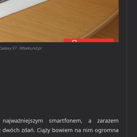
alaxy S7 - 90sekund.pl
 najważniejszym smartfonem, a zarazem
z dwóch zdań. Ciąży bowiem na nim ogromna