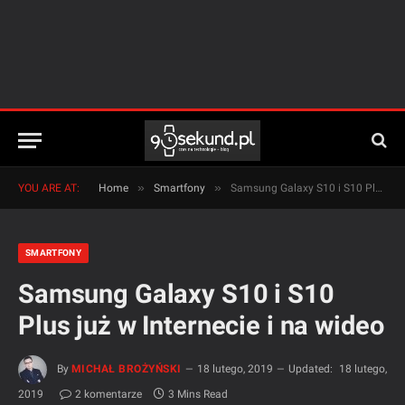
»
»
YOU ARE AT:
Home
Smartfony
Samsung Galaxy S10 i S10 Plus już w Internecie i na wideo
SMARTFONY
Samsung Galaxy S10 i S10
Plus już w Internecie i na wideo
By
MICHAŁ BROŻYŃSKI
18 lutego, 2019
Updated:
18 lutego,
2019
2 komentarze
3 Mins Read