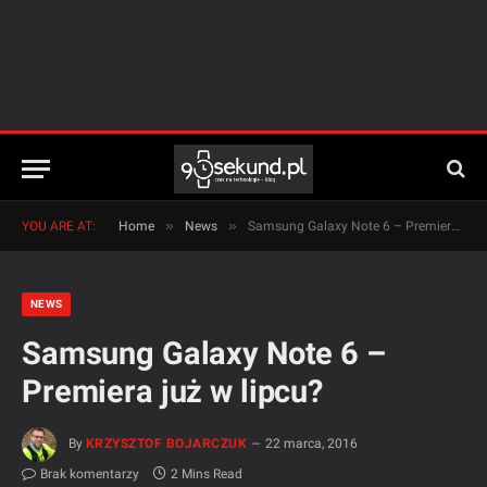
»
»
YOU ARE AT:
Home
News
Samsung Galaxy Note 6 – Premiera już w lipcu?
NEWS
Samsung Galaxy Note 6 –
Premiera już w lipcu?
By
KRZYSZTOF BOJARCZUK
22 marca, 2016
Brak komentarzy
2 Mins Read