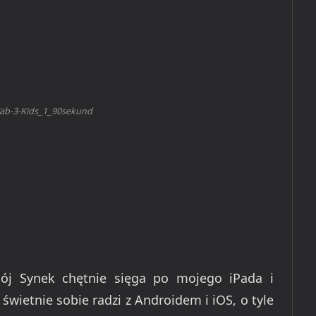
ab-3-Kids_1_90sekund
mój Synek chętnie sięga po mojego iPada i
świetnie sobie radzi z Androidem i iOS, o tyle