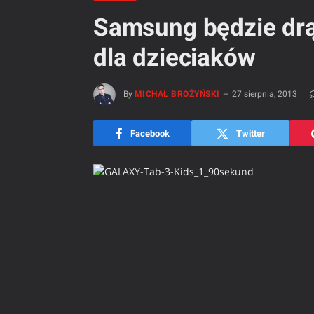
Samsung będzie drą
dla dzieciaków
By
MICHAŁ BROŻYŃSKI
27 sierpnia, 2013
Facebook
Twitter