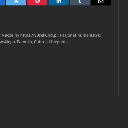
cebook
Twitter
Pinterest
LinkedIn
Tumblr
Email
 Naczelny https://90sekund.pl. Pasjonat humanistyki
iwskiego, Pamuka, Cabrea i biegania.