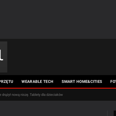
PRZĘTU
WEARABLE TECH
SMART HOME&CITIES
FO
drążył nową niszę. Tablety dla dzieciaków