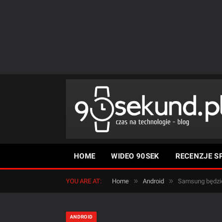
HOME
WIDEO 90SEK
RECENZJE S
»
»
YOU ARE AT:
Home
Android
Samsung będzie 
ANDROID