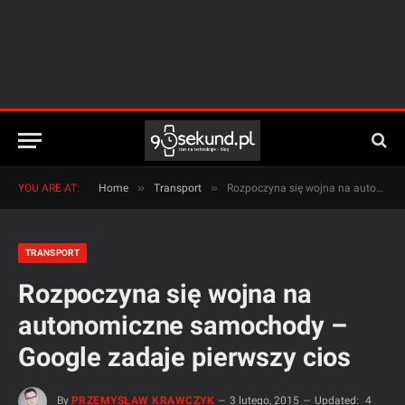
»
»
YOU ARE AT:
Home
Transport
Rozpoczyna się wojna na autonomiczne samochody – Google zadaje pierwszy cios
TRANSPORT
Rozpoczyna się wojna na
autonomiczne samochody –
Google zadaje pierwszy cios
By
PRZEMYSŁAW KRAWCZYK
3 lutego, 2015
Updated:
4