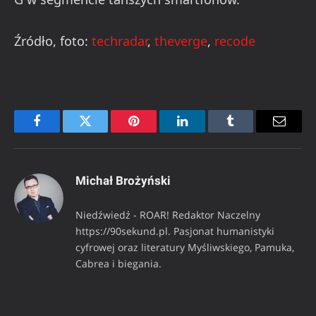
Źródło, foto:
techradar
,
theverge
,
recode
Facebook
Twitter
Pinterest
LinkedIn
Tumblr
Email
Michał Brożyński
Niedźwiedź - ROAR! Redaktor Naczelny
https://90sekund.pl. Pasjonat humanistyki
cyfrowej oraz literatury Myśliwskiego, Pamuka,
Cabrea i biegania.