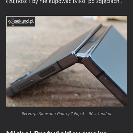
czujność i by nie kupować tylko “po zdjęciach”.
Recenzja Samsung Galaxy Z Flip 4 – 90sekund.pl