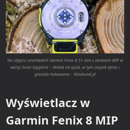
Na zdjęciu smartwatch Garmin Fenix 8 51 mm z ekranem MIP w
wersji Solar Sapphire – Widok na spód, w tym czujnik tętna i
gniazdo ładowania – 90sekund.pl
Wyświetlacz w
Garmin Fenix 8 MIP