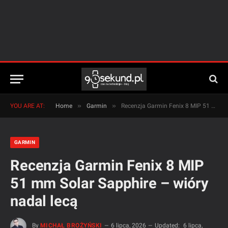
»
»
YOU ARE AT:
Home
Garmin
Recenzja Garmin Fenix 8 MIP 51 mm Solar Sapphire – wióry nadal lecą
GARMIN
Recenzja Garmin Fenix 8 MIP
51 mm Solar Sapphire – wióry
nadal lecą
By
MICHAŁ BROŻYŃSKI
6 lipca, 2026
Updated:
6 lipca,