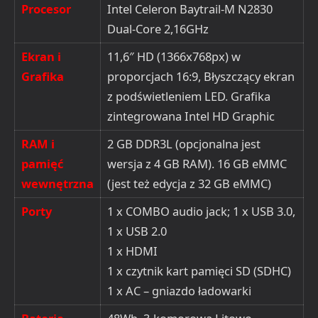
Procesor
Intel Celeron Baytrail-M N2830
Dual-Core 2,16GHz
Ekran i
11,6″ HD (1366x768px) w
Grafika
proporcjach 16:9, Błyszczący ekran
z podświetleniem LED. Grafika
zintegrowana Intel HD Graphic
RAM i
2 GB DDR3L (opcjonalna jest
pamięć
wersja z 4 GB RAM). 16 GB eMMC
wewnętrzna
(jest też edycja z 32 GB eMMC)
Porty
1 x COMBO audio jack; 1 x USB 3.0,
1 x USB 2.0
1 x HDMI
1 x czytnik kart pamięci SD (SDHC)
1 x AC – gniazdo ładowarki