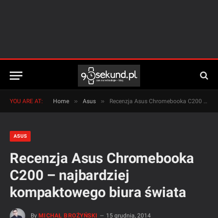
»
»
YOU ARE AT:
Home
Asus
Recenzja Asus Chromebooka C200 – najbardziej kompaktowego biura świata
ASUS
Recenzja Asus Chromebooka
C200 – najbardziej
kompaktowego biura świata
By
MICHAŁ BROŻYŃSKI
15 grudnia, 2014