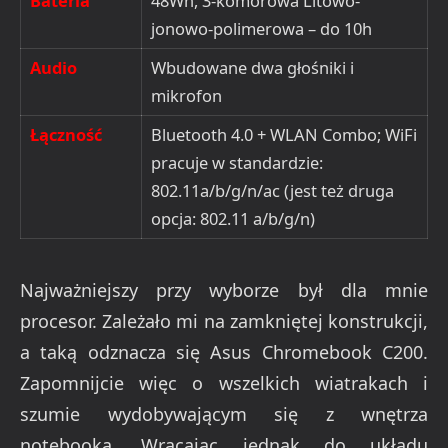
Bateria
48Wh, 3-komorowa Litowo-
jonowo-polimerowa – do 10h
Audio
Wbudowane dwa głośniki i
mikrofon
Łączność
Bluetooth 4.0 + WLAN Combo; WiFi
pracuje w standardzie:
802.11a/b/g/n/ac (jest też druga
opcja: 802.11 a/b/g/n)
Najważniejszy przy wyborze był dla mnie
procesor. Zależało mi na zamkniętej konstrukcji,
a taką odznacza się Asus Chromebook C200.
Zapomnijcie więc o wszelkich wiatrakach i
szumie wydobywającym się z wnętrza
notebooka. Wracając jednak do układu