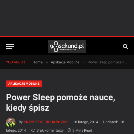
»
»
YOU ARE AT:
Home
Aplikacje Mobilne
Power Sleep pomoże nauce, kiedy śpisz
APLIKACJE MOBILNE
Power Sleep pomoże nauce,
kiedy śpisz
By
KRZYSZTOF BOJARCZUK
18 lutego, 2014
Updated:
18
lutego, 2014
Brak komentarzy
3 Mins Read