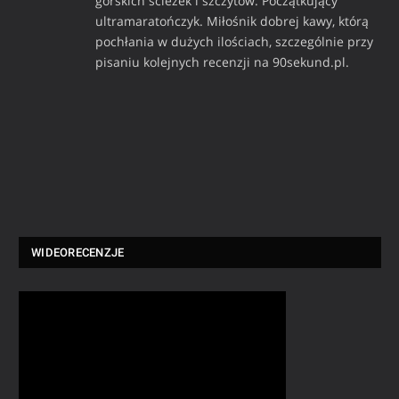
górskich ścieżek i szczytów. Początkujący
ultramaratończyk. Miłośnik dobrej kawy, którą
pochłania w dużych ilościach, szczególnie przy
pisaniu kolejnych recenzji na 90sekund.pl.
WIDEORECENZJE