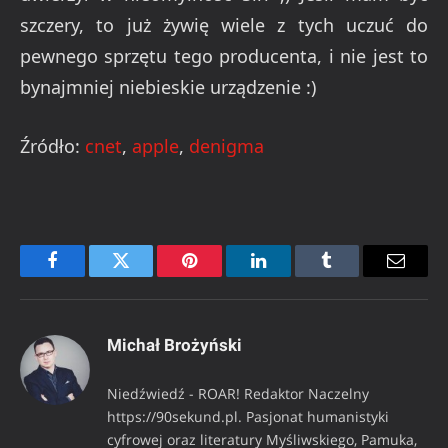
szczery, to już żywię wiele z tych uczuć do
pewnego sprzętu tego producenta, i nie jest to
bynajmniej niebieskie urządzenie :)
Źródło:
cnet
,
apple
,
denigma
Facebook
Twitter
Pinterest
LinkedIn
Tumblr
Email
Michał Brożyński
Niedźwiedź - ROAR! Redaktor Naczelny
https://90sekund.pl. Pasjonat humanistyki
cyfrowej oraz literatury Myśliwskiego, Pamuka,