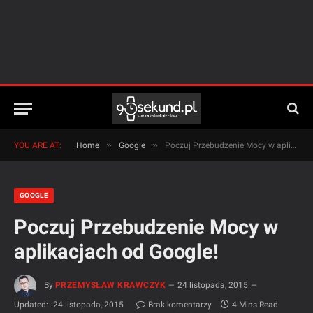
»
»
YOU ARE AT:
Home
Google
Poczuj Przebudzenie Mocy w aplikacjach od Google!
GOOGLE
Poczuj Przebudzenie Mocy w
aplikacjach od Google!
By
PRZEMYSŁAW KRAWCZYK
24 listopada, 2015
Updated:
24 listopada, 2015
Brak komentarzy
4 Mins Read