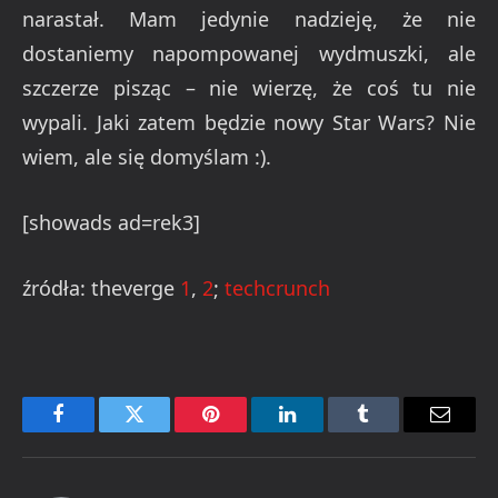
narastał. Mam jedynie nadzieję, że nie
dostaniemy napompowanej wydmuszki, ale
szczerze pisząc – nie wierzę, że coś tu nie
wypali. Jaki zatem będzie nowy Star Wars? Nie
wiem, ale się domyślam :).
[showads ad=rek3]
źródła: theverge
1
,
2
;
techcrunch
Facebook
Twitter
Pinterest
LinkedIn
Tumblr
Email