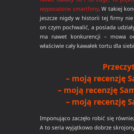
wyposażone smartfony
. W takiej k
jeszcze nigdy w historii tej firmy 
on czym pochwalić, a posiada udziały
ma nawet konkurencji – mowa oczy
właściwie cały kawałek tortu dla sieb
Przeczyt
–
moją recenzję 
–
moją recenzję Sa
–
moją recenzję 
Imponująco zaczęło robić się równie
A to seria wyjątkowo dobrze skrojon