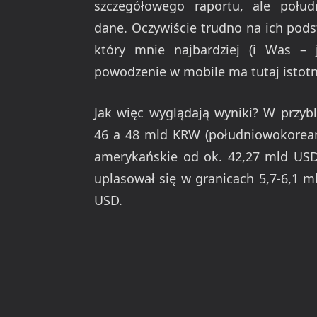
szczegółowego raportu, ale połud
dane. Oczywiście trudno na ich pod
który mnie najbardziej (i Was – j
powodzenie w mobile ma tutaj istotn
Jak więc wyglądają wyniki? W przyb
46 a 48 mld KRW (południowokoreańs
amerykańskie od ok. 42,27 mld USD
uplasował się w granicach 5,7-6,1 
USD.