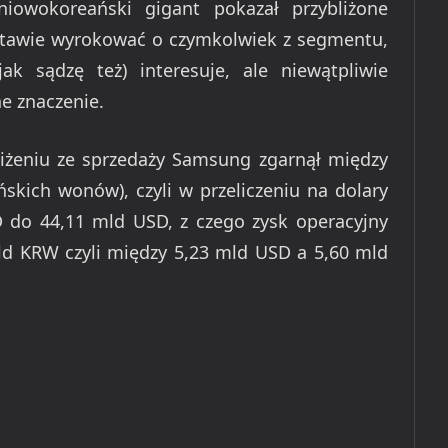
niowokoreański gigant pokazał przybliżone
stawie wyrokować o czymkolwiek z segmentu,
ak sądzę też) interesuje, ale niewątpliwie
e znaczenie.
liżeniu ze sprzedaży Samsung zgarnął między
kich wonów), czyli w przeliczeniu na dolary
 do 44,11 mld USD, z czego zysk operacyjny
mld KRW czyli między 5,23 mld USD a 5,60 mld