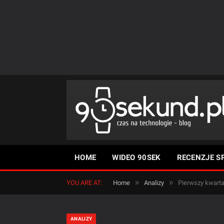
HOME
WIDEO 90SEK
RECENZJE S
»
»
YOU ARE AT:
Home
Analizy
Pierwszy kwartał
ANALIZY