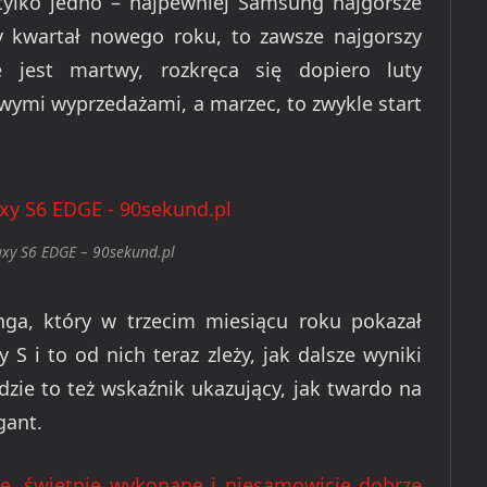
tylko jedno – najpewniej Samsung najgorsze
y kwartał nowego roku, to zawsze najgorszy
e jest martwy, rozkręca się dopiero luty
ymi wyprzedażami, a marzec, to zwykle start
xy S6 EDGE – 90sekund.pl
ga, który w trzecim miesiącu roku pokazał
 S i to od nich teraz zleży, jak dalsze wyniki
zie to też wskaźnik ukazujący, jak twardo na
gant.
e, świetnie wykonane i niesamowicie dobrze