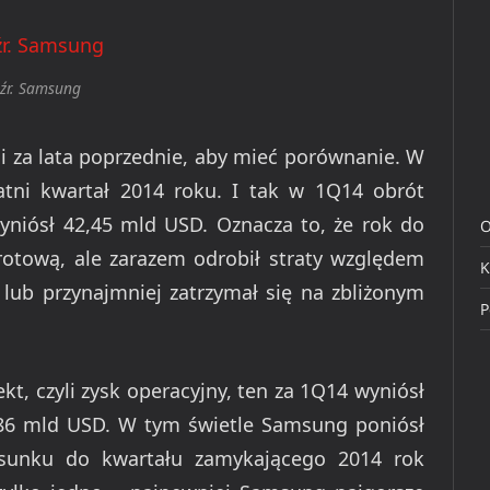
źr. Samsung
i za lata poprzednie, aby mieć porównanie. W
tni kwartał 2014 roku. I tak w 1Q14 obrót
niósł 42,45 mld USD. Oznacza to, że rok do
O
otową, ale zarazem odrobił straty względem
K
 lub przynajmniej zatrzymał się na zbliżonym
P
t, czyli zysk operacyjny, ten za 1Q14 wyniósł
,86 mld USD. W tym świetle Samsung poniósł
osunku do kwartału zamykającego 2014 rok