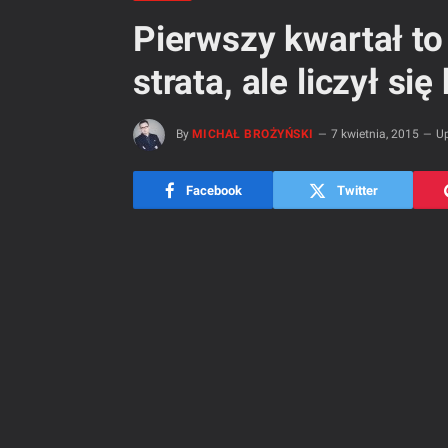
Pierwszy kwartał t
strata, ale liczył si
By
MICHAŁ BROŻYŃSKI
7 kwietnia, 2015
Up
Facebook
Twitter