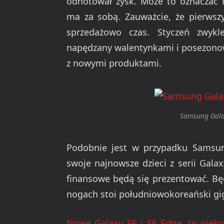
odnotował zysk. Może to oznaczać 
ma za sobą. Zauważcie, że pierwsz
sprzedażowo czas. Styczeń zwykl
napędzany walentynkami i posezonow
z nowymi produktami.
Samsung Gala
Podobnie jest w przypadku Samsun
swoje najnowsze dzieci z serii Galaxy
finansowe będą się prezentować. Będ
nogach stoi południowokoreański gi
Nowe Galaxy S6 i S6 Edge, to piękn