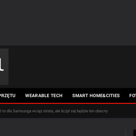
PRZĘTU
WEARABLE TECH
SMART HOME&CITIES
FO
 to dla Samsunga wciąż strata, ale liczył się będzie ten obecny