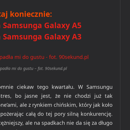
aj koniecznie:
a Samsunga Galaxy A5
a Samsunga Galaxy A3
padła mi do gustu – fot. 90sekund.pl
romnie ciekaw tego kwartału. W Samsungu
es, bo jasne jest, że nie chodzi już tak
ne’ami, ale z rynkiem chińskim, który jak koło
pożerając całą do tej pory silną konkurencję.
żniejszy, ale na spadkach nie da się za długo