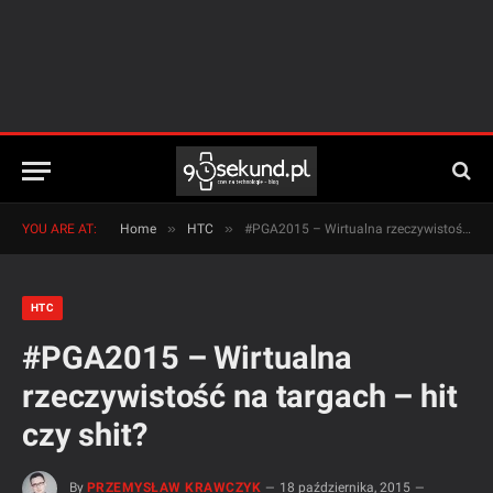
»
»
YOU ARE AT:
Home
HTC
#PGA2015 – Wirtualna rzeczywistość na targach – hit czy shit?
HTC
#PGA2015 – Wirtualna
rzeczywistość na targach – hit
czy shit?
By
PRZEMYSŁAW KRAWCZYK
18 października, 2015