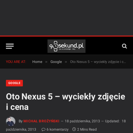
»
»
YOU ARE AT:
Home
Google
Oto Nexus 5 – wyciekły zdjęcie i cena
GOOGLE
Oto Nexus 5 – wyciekły zdjęcie
i cena
By
MICHAŁ BROŻYŃSKI
18 października, 2013
Updated:
18
października, 2013
6 komentarzy
2 Mins Read