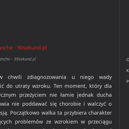
lanche – 90sekund.pl
O
K
w chwili zdiagnozowania u niego wady
P
ić do utraty wzroku. Ten moment, który dla
cznym przeżyciem nie łamie jednak ducha
awia nie poddawać się chorobie i walczyć o
asją. Początkowo walka ta przybiera charakter
tających problemów ze wzrokiem w przeciągu