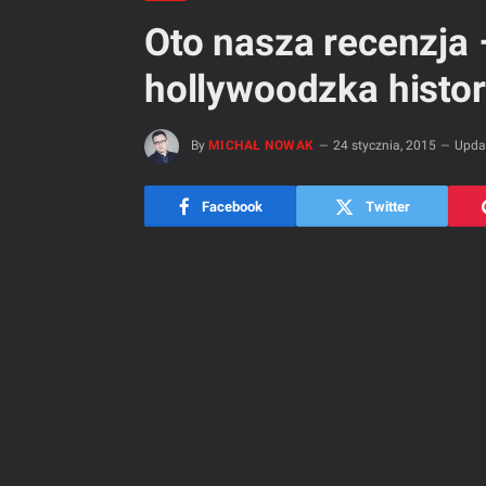
Oto nasza recenzja 
hollywoodzka histo
By
MICHAŁ NOWAK
24 stycznia, 2015
Upda
Facebook
Twitter