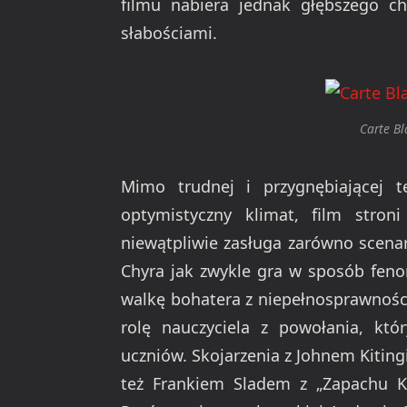
filmu nabiera jednak głębszego c
słabościami.
Carte B
Mimo trudnej i przygnębiającej t
optymistyczny klimat, film stroni
niewątpliwie zasługa zarówno scenar
Chyra jak zwykle gra w sposób feno
walkę bohatera z niepełnosprawności
rolę nauczyciela z powołania, któr
uczniów. Skojarzenia z Johnem Kitin
też Frankiem Sladem z „Zapachu Kob