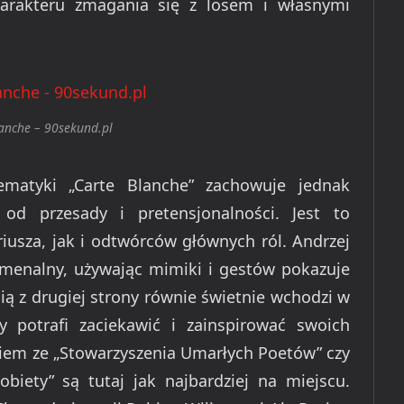
harakteru zmagania się z losem i własnymi
lanche – 90sekund.pl
ematyki „Carte Blanche” zachowuje jednak
 od przesady i pretensjonalności. Jest to
iusza, jak i odtwórców głównych ról. Andrzej
menalny, używając mimiki i gestów pokazuje
ą z drugiej strony równie świetnie wchodzi w
y potrafi zaciekawić i zainspirować swoich
giem ze „Stowarzyszenia Umarłych Poetów” czy
iety” są tutaj jak najbardziej na miejscu.