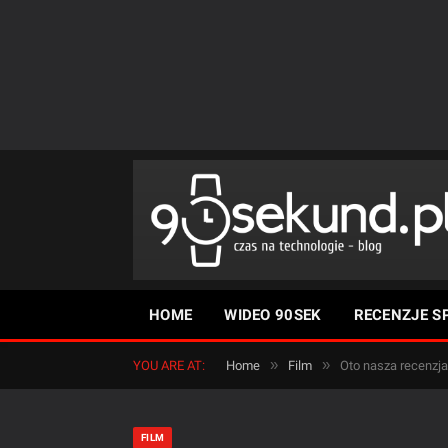
HOME
WIDEO 90SEK
RECENZJE S
»
»
YOU ARE AT:
Home
Film
Oto nasza recenzja
FILM