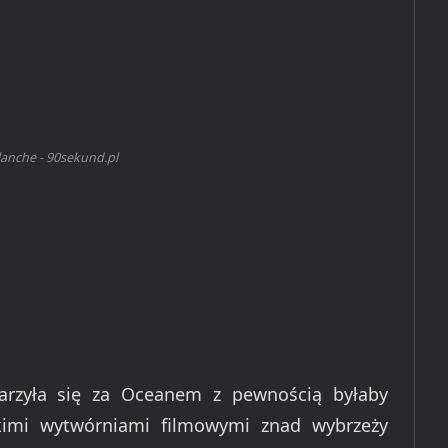
lanche - 90sekund.pl
darzyła się za Oceanem z pewnością byłaby
kimi wytwórniami filmowymi znad wybrzeży