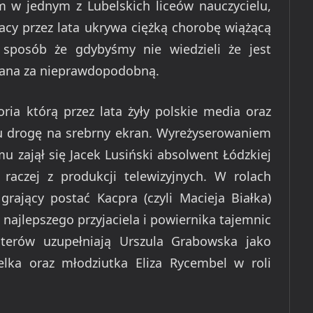
 w jednym z Lubelskich liceów nauczycielu,
acy przez lata ukrywa ciężką chorobę wiążącą
 sposób że gdybyśmy nie wiedzieli że jest
nana za nieprawdopodobną.
oria którą przez lata żyły polskie media oraz
u drogę na srebrny ekran. Wyreżyserowaniem
mu zajął się Jacek Lusiński absolwent Łódzkiej
raczej z produkcji telewizyjnych. W rolach
rający postać Kacpra (czyli Macieja Białka)
 najlepszego przyjaciela i powiernika tajemnic
terów uzupełniają Urszula Grabowska jako
elka oraz młodziutka Eliza Rycembel w roli