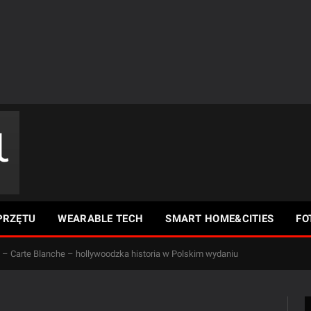
PRZĘTU
WEARABLE TECH
SMART HOME&CITIES
FO
 – Carte Blanche – hollywoodzka historia w Polskim wydaniu