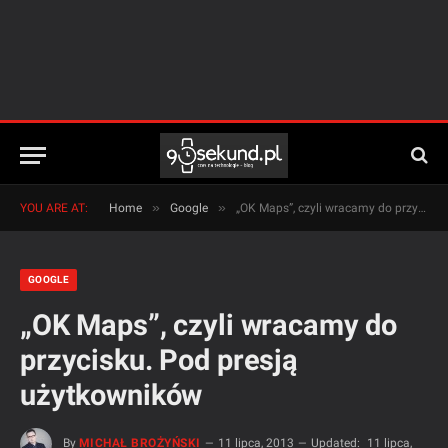
»
»
YOU ARE AT:
Home
Google
„OK Maps”, czyli wracamy do przycisku. Pod presją użytkowników
GOOGLE
„OK Maps”, czyli wracamy do
przycisku. Pod presją
użytkowników
By
MICHAŁ BROŻYŃSKI
11 lipca, 2013
Updated:
11 lipca,