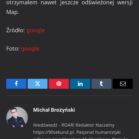
otrzymałem nawet jeszcze odświeżonej wersji
Map.
Źródło:
google
Foto:
google
Facebook
Twitter
Pinterest
LinkedIn
Tumblr
Email
Michał Brożyński
Niedźwiedź - ROAR! Redaktor Naczelny
https://90sekund.pl. Pasjonat humanistyki