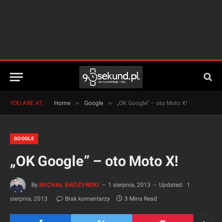
»
»
YOU ARE AT:
Home
Google
„OK Google” – oto Moto X!
GOOGLE
„OK Google” – oto Moto X!
By
MICHAŁ BROŻYŃSKI
1 sierpnia, 2013
Updated:
1
sierpnia, 2013
Brak komentarzy
3 Mins Read