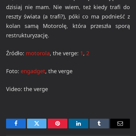
dzisiaj nie mam. Nie wiem, też kiedy trafi do
reszty świata (a trafi?), póki co ma podnieść z
kolan samą Motorolę, która przeszła sporą
restrukturyzację.
Źródło:
motorola
, the verge:
1
,
2
Foto:
engadget
, the verge
Video: the verge
Facebook
Twitter
Pinterest
LinkedIn
Tumblr
Email