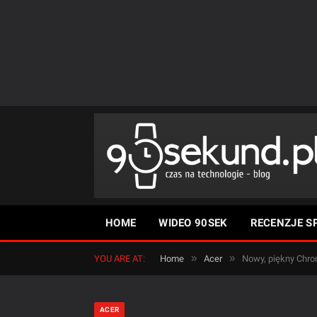
HOME
WIDEO 90SEK
RECENZJE S
»
»
YOU ARE AT:
Home
Acer
Nowy, piękny Chr
ACER