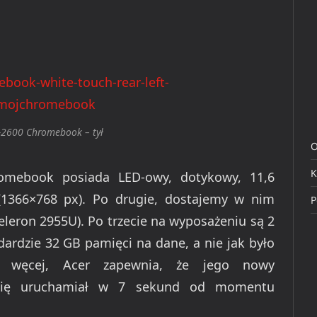
-2600 Chromebook – tył
O
K
omebook posiada LED-owy, dotykowy, 11,6
(1366×768 px). Po drugie, dostajemy w nim
P
eleron 2955U). Po trzecie na wyposażeniu są 2
ardzie 32 GB pamięci na dane, a nie jak było
 węcej, Acer zapewnia, że jego nowy
się uruchamiał w 7 sekund od momentu