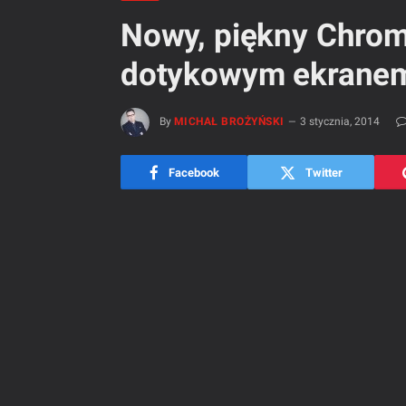
Nowy, piękny Chrom
dotykowym ekrane
By
MICHAŁ BROŻYŃSKI
3 stycznia, 2014
Facebook
Twitter