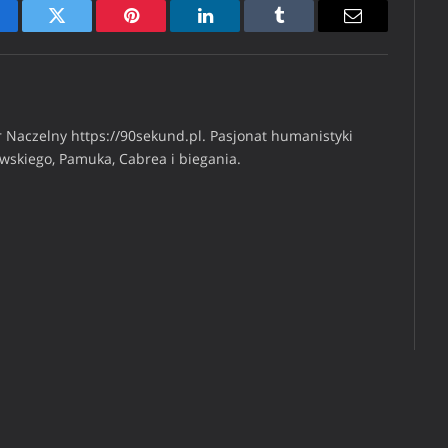
cebook
Twitter
Pinterest
LinkedIn
Tumblr
Email
 Naczelny https://90sekund.pl. Pasjonat humanistyki
iwskiego, Pamuka, Cabrea i biegania.