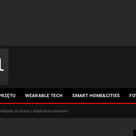
PRZĘTU
WEARABLE TECH
SMART HOME&CITIES
FO
omebook od Acera z dotykowym ekranem