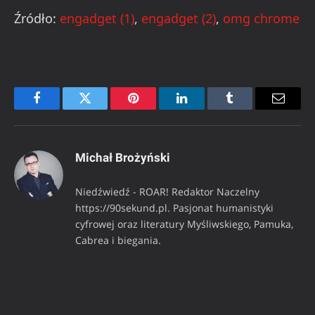
Źródło:
engadget (1)
,
engadget (2)
,
omg chrome
Facebook
Twitter
Pinterest
LinkedIn
Tumblr
Email
Michał Brożyński
Niedźwiedź - ROAR! Redaktor Naczelny
https://90sekund.pl. Pasjonat humanistyki
cyfrowej oraz literatury Myśliwskiego, Pamuka,
Cabrea i biegania.