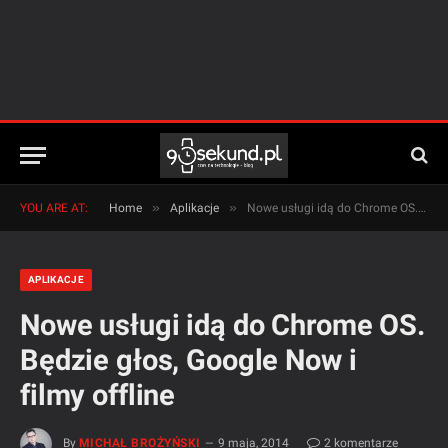
»
»
YOU ARE AT:
Home
Aplikacje
Nowe usługi idą do Chrome OS. Będzie głos, Google Now i filmy offline
APLIKACJE
Nowe usługi idą do Chrome OS.
Będzie głos, Google Now i
filmy offline
By
MICHAŁ BROŻYŃSKI
9 maja, 2014
2 komentarze