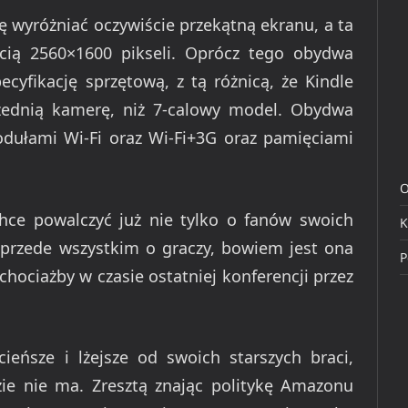
ę wyróżniać oczywiście przekątną ekranu, a ta
ścią 2560×1600 pikseli. Oprócz tego obydwa
cyfikację sprzętową, z tą różnicą, że Kindle
zednią kamerę, niż 7-calowy model. Obydwa
dułami Wi-Fi oraz Wi-Fi+3G oraz pamięciami
O
hce powalczyć już nie tylko o fanów swoich
K
e przede wszystkim o graczy, bowiem jest ona
P
chociażby w czasie ostatniej konferencji przez
eńsze i lżejsze od swoich starszych braci,
zie nie ma. Zresztą znając politykę Amazonu