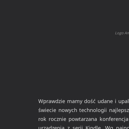
Logo Am
Wprawdzie mamy dość udane i upalne 
świecie nowych technologii najlepsz
rok rocznie powtarzana konferencj
urządzenia z serii Kindle. Wg najn