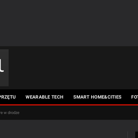
PRZĘTU
WEARABLE TECH
SMART HOME&CITIES
FO
re w drodze