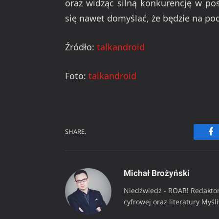
oraz widząc silną konkurencję w po
się nawet domyślać, że będzie na p
Źródło:
talkandroid
Foto:
talkandroid
SHARE.
Fa
Michał Brożyński
Niedźwiedź - ROAR! Redaktor
cyfrowej oraz literatury Myśl