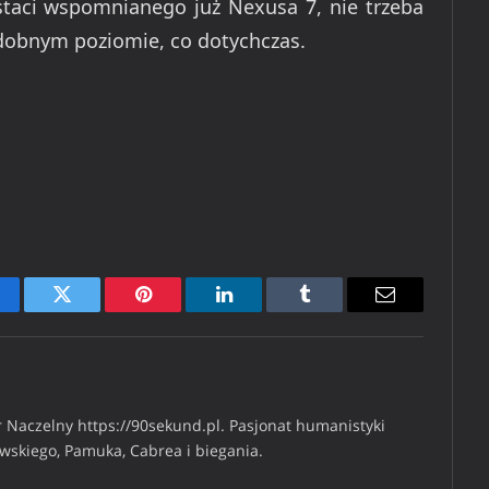
staci wspomnianego już Nexusa 7, nie trzeba
odobnym poziomie, co dotychczas.
cebook
Twitter
Pinterest
LinkedIn
Tumblr
Email
 Naczelny https://90sekund.pl. Pasjonat humanistyki
iwskiego, Pamuka, Cabrea i biegania.