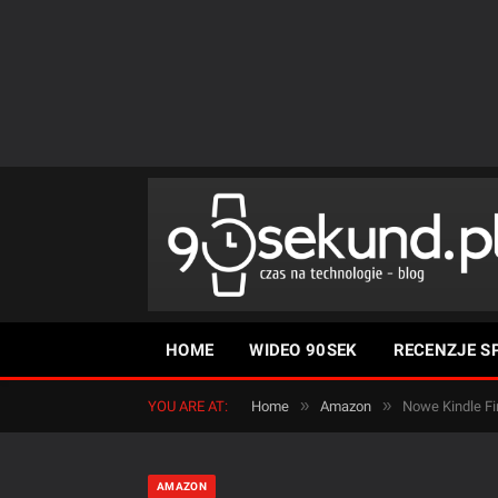
HOME
WIDEO 90SEK
RECENZJE S
»
»
YOU ARE AT:
Home
Amazon
Nowe Kindle Fi
AMAZON