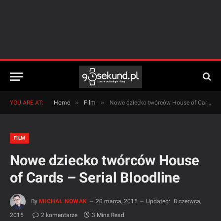
»
»
YOU ARE AT:
Home
Film
Nowe dziecko twórców House of Cards – Serial Bloodline
FILM
Nowe dziecko twórców House
of Cards – Serial Bloodline
By
MICHAŁ NOWAK
20 marca, 2015
Updated:
8 czerwca,
2015
2 komentarze
3 Mins Read