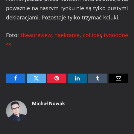
poważnie na naszym rynku nie są tylko pustymi
deklaracjami. Pozostaje tylko trzymać kciuki.
Foto:
theaureview
,
naekranie
,
collider
,
tvgoodne
ss
Facebook
Twitter
Pinterest
LinkedIn
Tumblr
Email
Michał Nowak