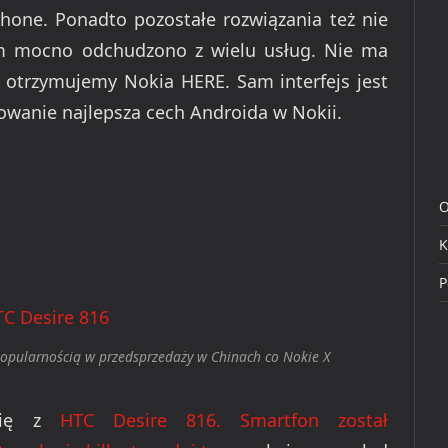
hone. Ponadto pozostałe rozwiązania też nie
m mocno odchudzono z wielu usług. Nie ma
p otrzymujemy Nokia HERE. Sam interfejs jest
dowanie najlepsza cech Androida w Nokii.
O
K
P
popularnością w przedsprzedaży w Chinach co Nokie X
 się z
HTC Desire 816. Smartfon został