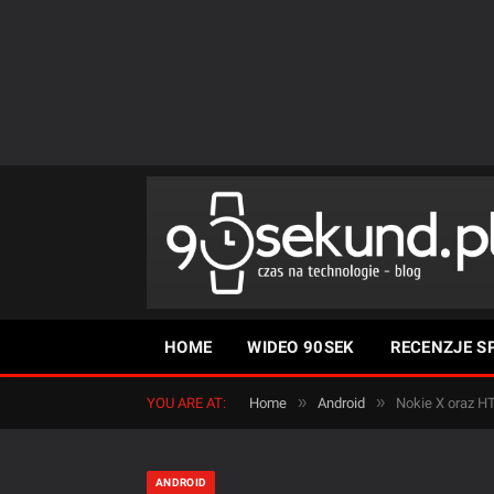
HOME
WIDEO 90SEK
RECENZJE S
»
»
YOU ARE AT:
Home
Android
Nokie X oraz HT
ANDROID