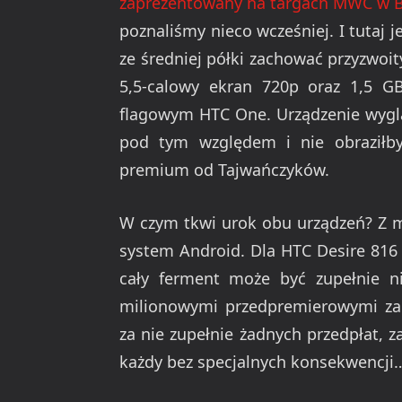
zaprezentowany na targach MWC w Ba
poznaliśmy nieco wcześniej. I tutaj j
ze średniej półki zachować przyzwoi
5,5-calowy ekran 720p oraz 1,5 
flagowym HTC One. Urządzenie wyglą
pod tym względem i nie obraziłb
premium od Tajwańczyków.
W czym tkwi urok obu urządzeń? Z m
system Android. Dla HTC Desire 816 
cały ferment może być zupełnie nie
milionowymi przedpremierowymi za
za nie zupełnie żadnych przedpłat, 
każdy bez specjalnych konsekwencji