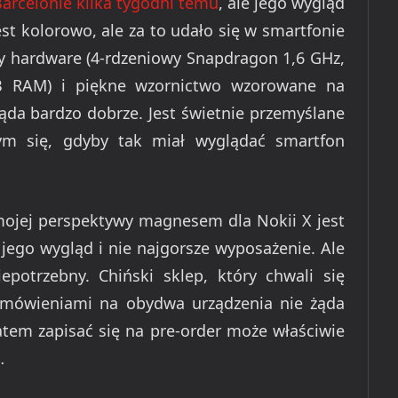
rcelonie kilka tygodni temu
, ale jego wygląd
est kolorowo, ale za to udało się w smartfonie
ty hardware (4-rdzeniowy Snapdragon 1,6 GHz,
GB RAM) i piękne wzornictwo wzorowane na
da bardzo dobrze. Jest świetnie przemyślane
ym się, gdyby tak miał wyglądać smartfon
ojej perspektywy magnesem dla Nokii X jest
jego wygląd i nie najgorsze wyposażenie. Ale
potrzebny. Chiński sklep, który chwali się
mówieniami na obydwa urządzenia nie żąda
zatem zapisać się na pre-order może właściwie
…