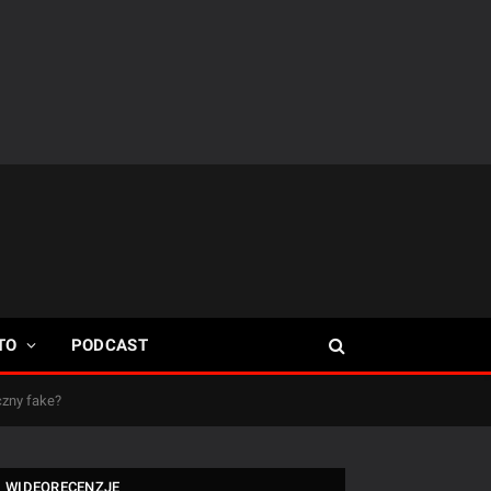
TO
PODCAST
czny fake?
WIDEORECENZJE