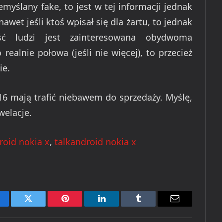
emyślany fake, to jest w tej informacji jednak
wet jeśli ktoś wpisał się dla żartu, to jednak
ść ludzi jest zainteresowana obydwoma
 realnie połowa (jeśli nie więcej), to przecież
ie.
16 mają trafić niebawem do sprzedaży. Myślę,
welacje.
roid nokia x
,
talkandroid nokia x
cebook
Twitter
Pinterest
LinkedIn
Tumblr
Email