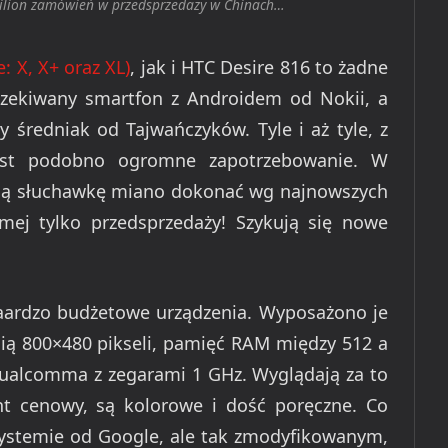
 milion zamówień w przedsprzedaży w Chinach…
: X, X+ oraz XL)
, jak i HTC Desire 816 to żadne
czekiwany smartfon z Androidem od Nokii, a
y średniak od Tajwańczyków. Tyle i aż tyle, z
est podobno ogromne zapotrzebowanie. W
ugą słuchawkę miano dokonać wg najnowszych
ej tylko przedsprzedaży! Szykują się nowe
aaaardzo budżetowe urządzenia. Wyposażono je
ścią 800×480 pikseli, pamięć RAM między 512 a
ualcomma z zegarami 1 GHz. Wyglądają za to
t cenowy, są kolorowe i dość poręczne. Co
 systemie od Google, ale tak zmodyfikowanym,