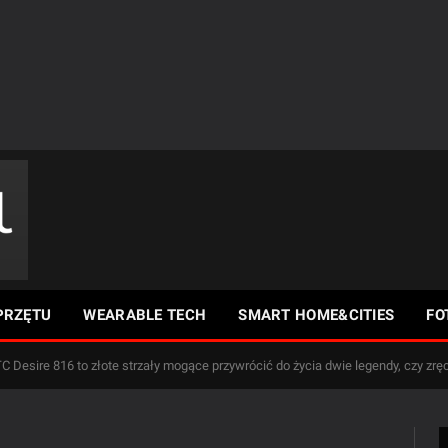
PRZĘTU
WEARABLE TECH
SMART HOME&CITIES
FO
C Desire 816 to złote strzały mogące przywrócić do życia dwie legendy, czy zrę