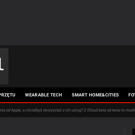
PRZĘTU
WEARABLE TECH
SMART HOME&CITIES
FO
ia od Apple, a chciałbyś skorzystać z ich usług? Z iCloud beta od teraz to możl