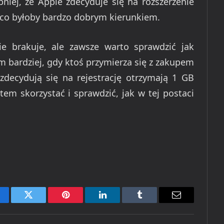
iej, że Apple zdecyduje się na rozszerzenie
 co byłoby bardzo dobrym kierunkiem.
e brakuje, ale zawsze warto sprawdzić jak
ym bardziej, gdy ktoś przymierza się z zakupem
 zdecydują się na rejestrację otrzymają 1 GB
em skorzystać i sprawdzić, jak w tej postaci
cebook
Twitter
Pinterest
LinkedIn
Tumblr
Email