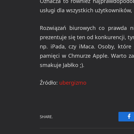
Oznacza to również najprawdopodobn
usługi dla wszystkich użytkowników,
Rozwiązań biurowych co prawda ni
prezentuje się ten od konkurencji, t
np. iPada, czy iMaca. Osoby, które
pamięci w Chmurze Apple. Warto zat
smakuje Jabłko ;).
Źródło:
ubergizmo
SHARE.
Fa