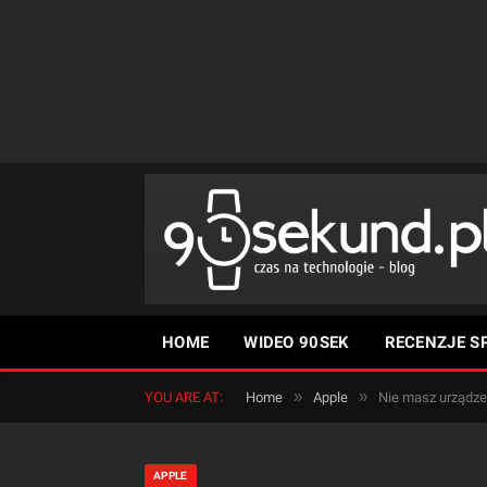
HOME
WIDEO 90SEK
RECENZJE S
»
»
YOU ARE AT:
Home
Apple
Nie masz urządzen
APPLE