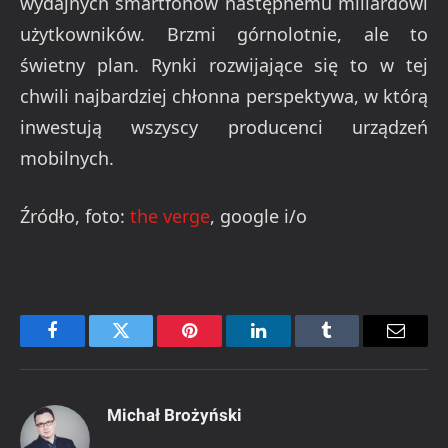
wydajnych smartfonów następnemu miliardowi
użytkowników. Brzmi górnolotnie, ale to
świetny plan. Rynki rozwijające się to w tej
chwili najbardziej chłonna perspektywa, w którą
inwestują wszyscy producenci urządzeń
mobilnych.
Źródło, foto:
the verge
, google i/o
Facebook
Twitter
Pinterest
LinkedIn
Tumblr
Email
Michał Brożyński