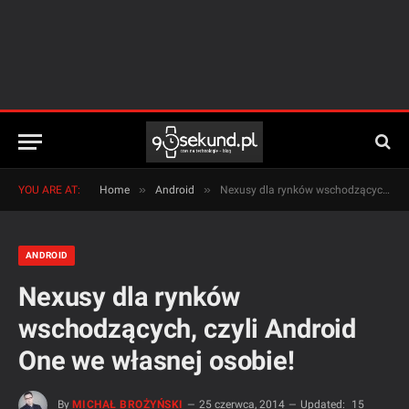
»
»
YOU ARE AT:
Home
Android
Nexusy dla rynków wschodzących, czyli Android One we własnej osobie!
ANDROID
Nexusy dla rynków
wschodzących, czyli Android
One we własnej osobie!
By
MICHAŁ BROŻYŃSKI
25 czerwca, 2014
Updated:
15