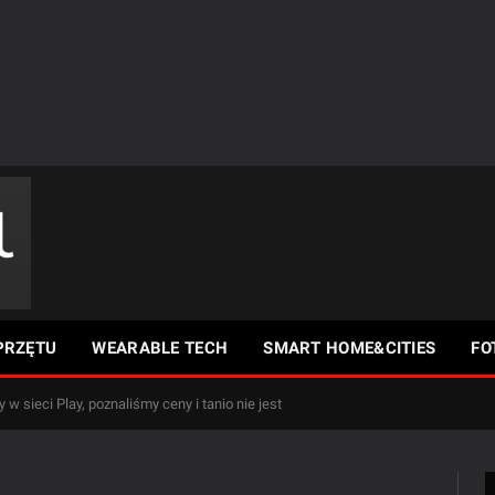
PRZĘTU
WEARABLE TECH
SMART HOME&CITIES
FO
w sieci Play, poznaliśmy ceny i tanio nie jest