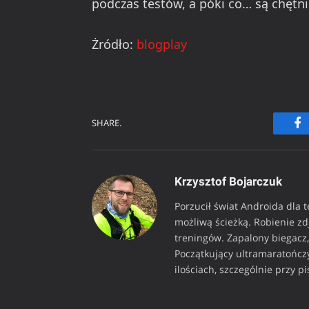
podczas testów, a póki co… są chętn
Żródło:
blogplay
SHARE.
Fa
Krzysztof Bojarczuk
Porzucił świat Androida dla 
możliwą ścieżką. Robienie z
treningów. Zapalony biegacz, 
Początkujący ultramaratończy
ilościach, szczególnie przy p