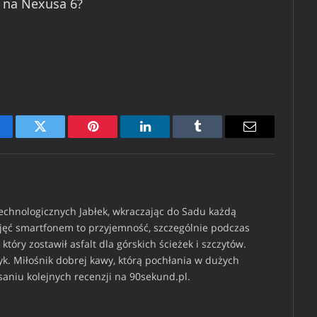
i na Nexusa 6?
cebook
Twitter
Pinterest
LinkedIn
Tumblr
Email
technologicznych Jabłek, wkraczając do Sadu każdą
djęć smartfonem to przyjemność, szczególnie podczas
który zostawił asfalt dla górskich ścieżek i szczytów.
k. Miłośnik dobrej kawy, którą pochłania w dużych
isaniu kolejnych recenzji na 90sekund.pl.