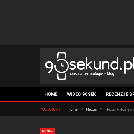
HOME
WIDEO 90SEK
RECENZJE S
»
»
YOU ARE AT:
Home
Nexus
Nexus 6 dostępny 
NEXUS