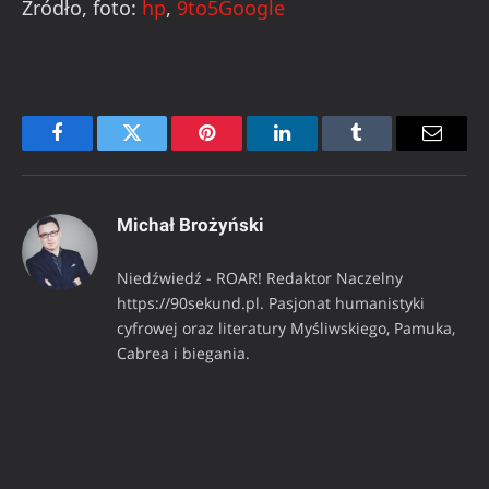
Źródło, foto:
hp
,
9to5Google
Facebook
Twitter
Pinterest
LinkedIn
Tumblr
Email
Michał Brożyński
Niedźwiedź - ROAR! Redaktor Naczelny
https://90sekund.pl. Pasjonat humanistyki
cyfrowej oraz literatury Myśliwskiego, Pamuka,
Cabrea i biegania.