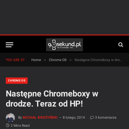
»
»
YOU ARE AT:
Home
Chrome OS
Następne Chromeboxy w drodze. Teraz od HP!
CHROME OS
Następne Chromeboxy w
drodze. Teraz od HP!
By
MICHAŁ BROŻYŃSKI
8 lutego, 2014
3 komentarze
2 Mins Read