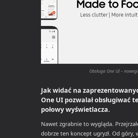
Obsługa One UI – nowego
Jak widać na zaprezentowanyc
One UI pozwalał obsługiwać t
połowy wyświetlacza.
Nawet zgrabnie to wygląda. Przejrzałe
dobrze ten koncept ugryzł. Od góry, w