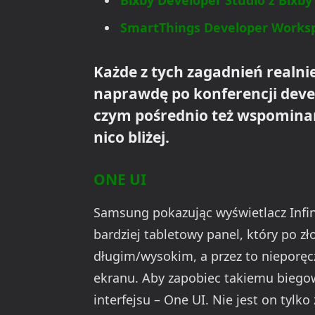
Bixby Developer Studio z Bixby
SmartThings Developer Works
Każde z tych zagadnień realni
naprawdę po konferencji dev
czym pośrednio też wspomin
nico bliżej.
ONE UI
Samsung pokazując wyświetlacz Infin
bardziej tabletowy panel, który po 
długim/wysokim, a przez to nieporęc
ekranu. Aby zapobiec takiemu biegow
interfejsu – One UI. Nie jest on tyl