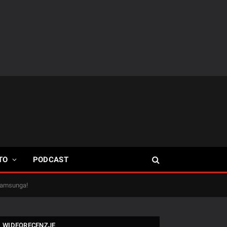
TO
PODCAST
 Samsunga!
WIDEORECENZJE