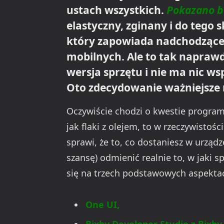
ustach wszystkich.
Pokazano b
elastyczny, zginany i do tego s
który zapowiada nadchodzące
mobilnych. Ale to tak napraw
wersja sprzętu i nie ma nic ws
Oto zdecydowanie ważniejsze 
Oczywiście chodzi o kwestie programi
jak flaki z olejem, to w rzeczywistości
sprawi, że to, co dostaniesz w urząd
szansę) odmienić realnie to, w jaki 
się na trzech podstawowych aspekta
One UI,