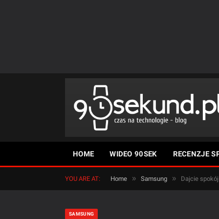
HOME
WIDEO 90SEK
RECENZJE S
»
»
YOU ARE AT:
Home
Samsung
Dajcie spokó
SAMSUNG