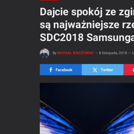
Dajcie spokój ze z
są najważniejsze rz
SDC2018 Samsunga
By
MICHAŁ BROŻYŃSKI
8 listopada, 2018
U
Facebook
Twitter