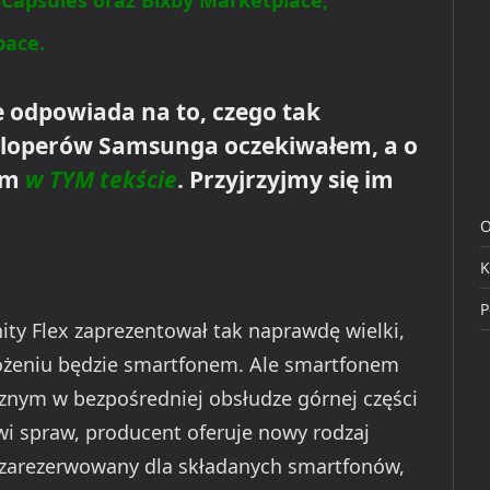
 Capsules oraz Bixby Marketplace,
pace.
e odpowiada na to, czego tak
eloperów Samsunga oczekiwałem, a o
am
w TYM tekście
. Przyjrzyjmy się im
O
K
P
ity Flex zaprezentował tak naprawdę wielki,
złożeniu będzie smartfonem. Ale smartfonem
znym w bezpośredniej obsłudze górnej części
i spraw, producent oferuje nowy rodzaj
ko zarezerwowany dla składanych smartfonów,