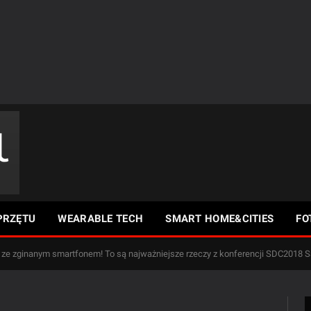
PRZĘTU
WEARABLE TECH
SMART HOME&CITIES
FO
j ze zginanym smartfonem! To są najważniejsze rzeczy z konferencji SDC2018