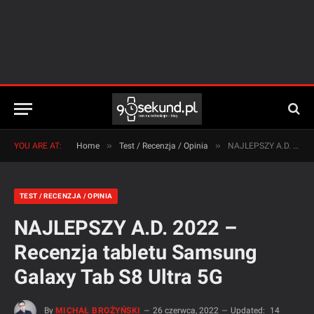
»
»
YOU ARE AT:
Home
Test / Recenzja / Opinia
NAJLEPSZY A.D. 2022 – Recenzja tabletu Samsung Galaxy Tab S8 Ultra 5G
TEST / RECENZJA / OPINIA
NAJLEPSZY A.D. 2022 –
Recenzja tabletu Samsung
Galaxy Tab S8 Ultra 5G
By
MICHAŁ BROŻYŃSKI
26 czerwca, 2022
Updated:
14