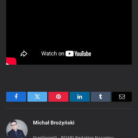
Facebook
Twitter
Pinterest
LinkedIn
Tumblr
Email
Michał Brożyński
Niedźwiedź - ROAR! Redaktor Naczelny