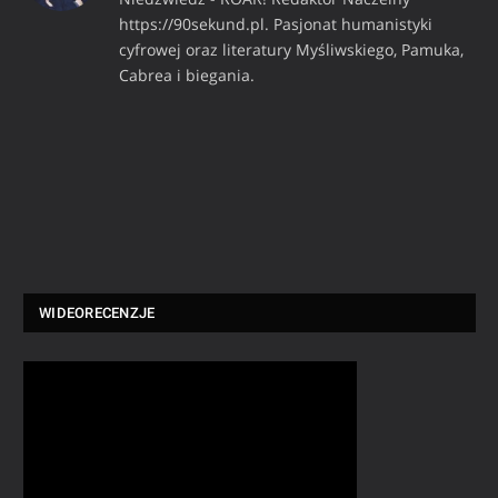
https://90sekund.pl. Pasjonat humanistyki
cyfrowej oraz literatury Myśliwskiego, Pamuka,
Cabrea i biegania.
WIDEORECENZJE