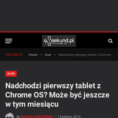
»
»
YOU ARE AT:
Home
Acer
Nadchodzi pierwszy tablet z Chrome OS? Może być jeszcze w tym miesiącu
ACER
Nadchodzi pierwszy tablet z
Chrome OS? Może być jeszcze
w tym miesiącu
By
MICHAŁ BROŻYŃSKI
1 kwietnia, 2014