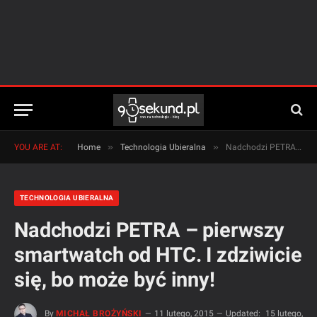
»
»
YOU ARE AT:
Home
Technologia Ubieralna
Nadchodzi PETRA – pierwszy smartwatch od HTC. I zdziwicie się, bo może być inny!
TECHNOLOGIA UBIERALNA
Nadchodzi PETRA – pierwszy
smartwatch od HTC. I zdziwicie
się, bo może być inny!
By
MICHAŁ BROŻYŃSKI
11 lutego, 2015
Updated:
15 lutego,