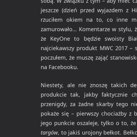
sobą. W związku z tym – aby mieć cz
jeszcze (dzień przed wyjazdem z Hi
rzuciłem okiem na to, co inne 
zamurowało… Komentarze w stylu, że
że KeyOne to będzie swoisty Bia
najciekawszy produkt MWC 2017 – str
poczułem, że muszę zająć stanowisko
na Facebooku.
Niestety, ale nie znoszę takich d
produkcie tak, jakby faktycznie ch
przenigdy, za żadne skarby tego ni
pokaże się – pierwszy chociażby z 
jego punkcie oszaleje, tylko o to, ż
targów
, to jakiś urojony bełkot. Beł