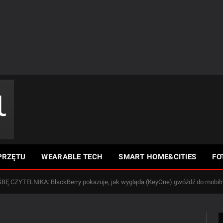
PRZĘTU
WEARABLE TECH
SMART HOME&CITIES
FO
Ę CZYTELNIKA: BlackBerry pokazuje, jak wygląda (KeyOne) gwóźdź do mobiln