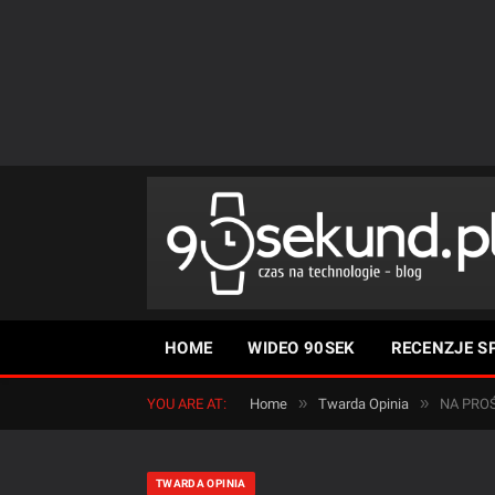
HOME
WIDEO 90SEK
RECENZJE S
»
»
YOU ARE AT:
Home
Twarda Opinia
NA PROŚB
TWARDA OPINIA