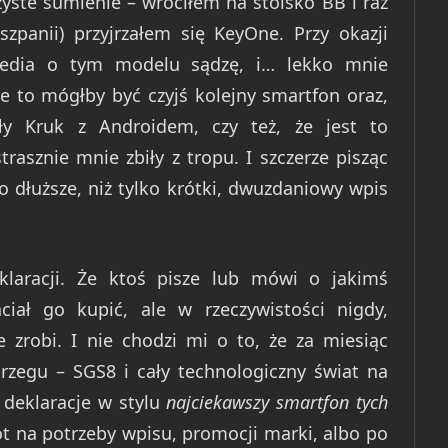
yste sumienie – wróciłem na stoisko BB i raz
szpanii) przyjrzałem się KeyOne. Przy okazji
media o tym modelu sądzę, i… lekko mnie
 to mógłby być czyjś kolejny smartfon oraz,
ły Kruk z Androidem, czy też, że jest to
asznie mnie zbiły z tropu. I szczerze pisząc
 dłuższe, niż tylko krótki, dwuzdaniowy wpis
eklaracji. Że ktoś pisze lub mówi o jakimś
ciał go kupić, ale w rzeczywistości nigdy,
e zrobi. I nie chodzi mi o to, że za miesiąc
brzegu – SGS8 i cały technologiczny świat na
e deklaracje w stylu
najciekawszy smartfon tych
kot na potrzeby wpisu, promocji marki, albo po