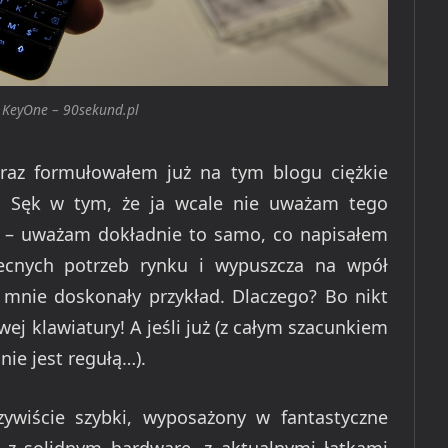
y KeyOne – 90sekund.pl
raz formułowałem już na tym blogu ciężkie
y. Sęk w tym, że ja wcale nie uważam tego
t – uważam dokładnie to samo, co napisałem
ecnych potrzeb rynku i wypuszcza na wpół
mnie doskonały przykład. Dlaczego? Bo nikt
wej klawiatury! A jeśli już (z całym szacunkiem
nie jest regułą…).
ywiście szybki, wyposażony w fantastyczne