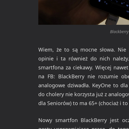
Blackberr
Wiem, że to są mocne słowa. Nie 
opinie i ta również do nich należ
smartfona za ciekawy. Więcej nawe
na FB: BlackBerry nie rozumie ob
analogowe dziwadła. KeyOne to dla 
do cholery nie korzysta już z analogo
dla Seniorów) to ma 65+ (chociaż i to 
Nowy smartfon BlackBerry jest ocz