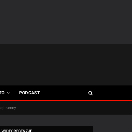
TO
PODCAST
ej trumny
WIDEORECENZJE