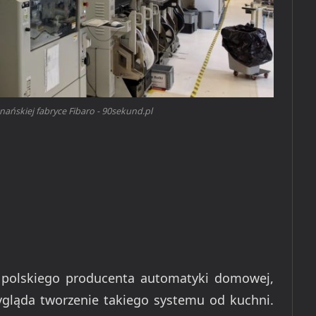
ańskiej fabryce Fibaro - 90sekund.pl
 polskiego producenta automatyki domowej,
ygląda tworzenie takiego systemu od kuchni.