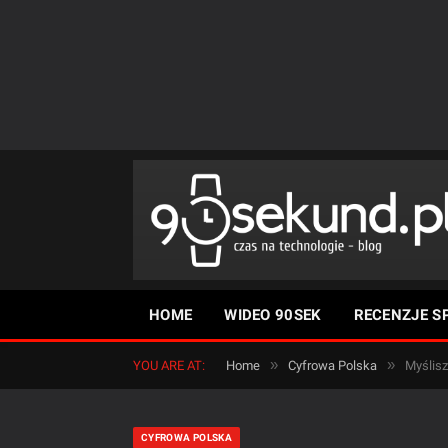
HOME
WIDEO 90SEK
RECENZJE S
»
»
YOU ARE AT:
Home
Cyfrowa Polska
Myślisz
CYFROWA POLSKA