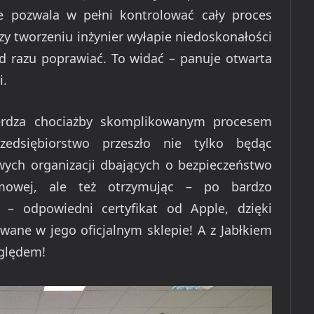
ie pozwala w pełni kontrolować cały proces
przy tworzeniu inżynier wyłapie niedoskonałości
od razu poprawiać. To widać – panuje otwarta
i.
ierdza chociażby skomplikowanym procesem
rzedsiębiorstwo przeszło nie tylko będąc
wych organizacji dbających o bezpieczeństwo
omowej, ale też otrzymując – po bardzo
i – odpowiedni certyfikat od Apple, dzięki
wane w jego oficjalnym sklepie! A z Jabłkiem
zględem!