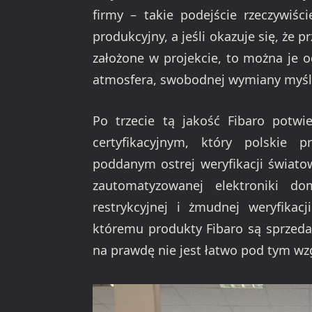
firmy – takie podejście rzeczywiśc
produkcyjny, a jeśli okazuje się, że 
założone w projekcie, to można je 
atmosfera, swobodnej wymiany myśl
Po trzecie tą jakość Fibaro potw
certyfikacyjnym, który polskie p
poddanym ostrej weryfikacji świato
zautomatyzowanej elektroniki d
restrykcyjnej i żmudnej weryfikacj
któremu produkty Fibaro są sprzeda
na prawdę nie jest łatwo pod tym w