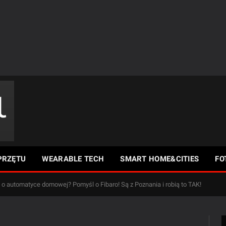
PRZĘTU
WEARABLE TECH
SMART HOME&CITIES
FO
 o automatyce domowej? Pomyśl o Fibaro! Są z Poznania i robią to TAK!