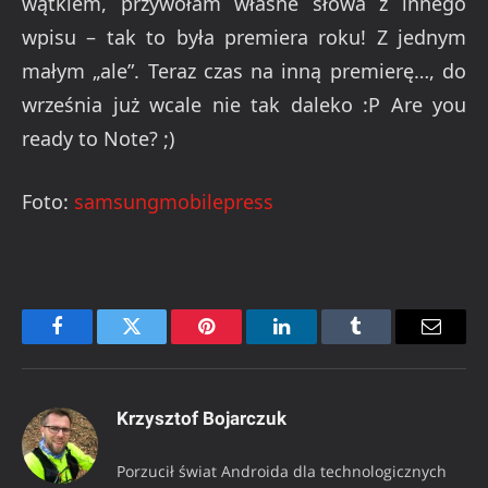
wątkiem, przywołam własne słowa z innego
wpisu – tak to była premiera roku! Z jednym
małym „ale”. Teraz czas na inną premierę…, do
września już wcale nie tak daleko :P Are you
ready to Note? ;)
Foto:
samsungmobilepress
Facebook
Twitter
Pinterest
LinkedIn
Tumblr
Email
Krzysztof Bojarczuk
Porzucił świat Androida dla technologicznych