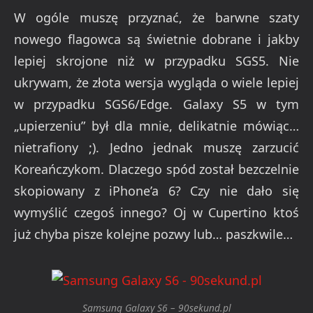
W ogóle muszę przyznać, że barwne szaty
nowego flagowca są świetnie dobrane i jakby
lepiej skrojone niż w przypadku SGS5. Nie
ukrywam, że złota wersja wygląda o wiele lepiej
w przypadku SGS6/Edge. Galaxy S5 w tym
„upierzeniu” był dla mnie, delikatnie mówiąc…
nietrafiony ;). Jedno jednak muszę zarzucić
Koreańczykom. Dlaczego spód został bezczelnie
skopiowany z iPhone’a 6? Czy nie dało się
wymyślić czegoś innego? Oj w Cupertino ktoś
już chyba pisze kolejne pozwy lub… paszkwile…
Samsung Galaxy S6 – 90sekund.pl