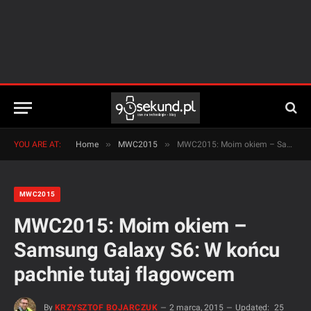
»
»
YOU ARE AT:
Home
MWC2015
MWC2015: Moim okiem – Samsung Galaxy S6: W końcu pachnie tutaj flagowcem
MWC2015
MWC2015: Moim okiem –
Samsung Galaxy S6: W końcu
pachnie tutaj flagowcem
By
KRZYSZTOF BOJARCZUK
2 marca, 2015
Updated:
25