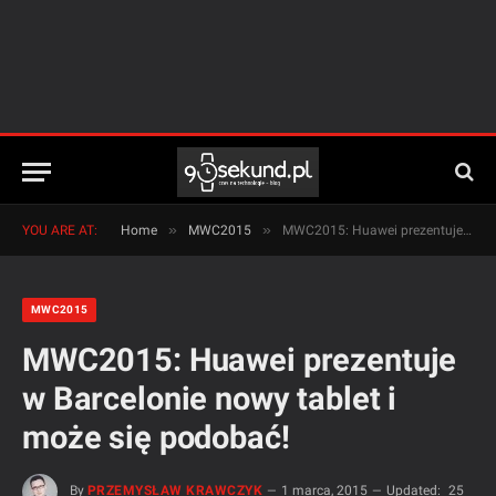
»
»
YOU ARE AT:
Home
MWC2015
MWC2015: Huawei prezentuje w Barcelonie nowy tablet i może się podobać!
MWC2015
MWC2015: Huawei prezentuje
w Barcelonie nowy tablet i
może się podobać!
By
PRZEMYSŁAW KRAWCZYK
1 marca, 2015
Updated:
25