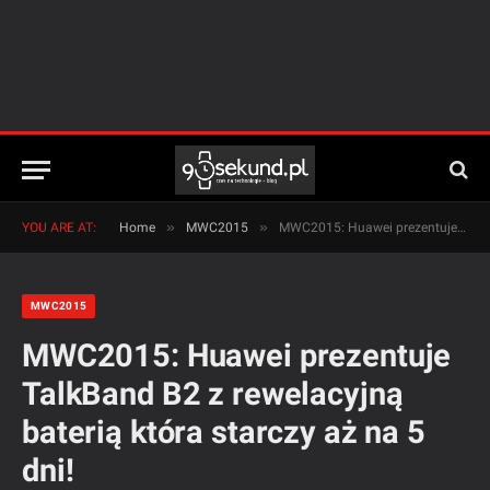
»
»
YOU ARE AT:
Home
MWC2015
MWC2015: Huawei prezentuje TalkBand B2 z rewelacyjną baterią która starczy aż na 5 dni!
MWC2015
MWC2015: Huawei prezentuje
TalkBand B2 z rewelacyjną
baterią która starczy aż na 5
dni!